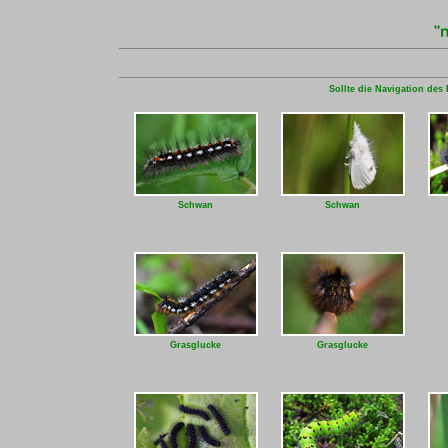
Sollte die Navigation des 
Schwan
Schwan
Grasglucke
Grasglucke