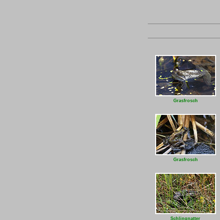
Grasfrosch
Grasfrosch
Schlingnatter