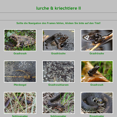
Sollte die Navigation des Frames fehlen, klicken Sie bitte auf den Titel!
Grasfrosch
Grasfrösche
Grasfrösche
Pferdeegel
Grasfroschlarven
Grasfrosch
Schlingnatter
Schlingnatter
Ringelnatter