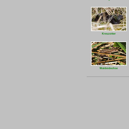
Kreuzotter
Waldeidechse