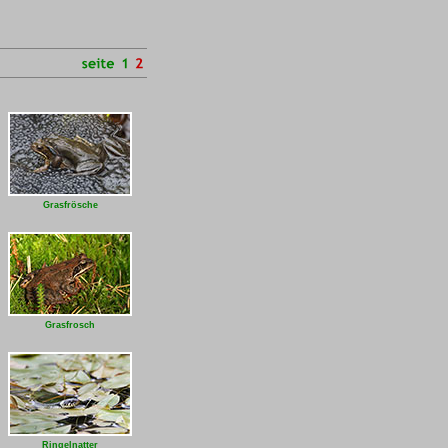
Grasfrösche
Grasfrosch
Ringelnatter