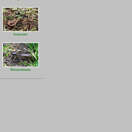
Kreuzotter
Blindschleiche